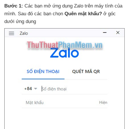
Bước 1:
Các bạn mở ứng dụng Zalo trên máy tính
của
mình
. Sau đó
các bạn chọn
Quên mật khẩu?
ở góc
dưới ứng dụng