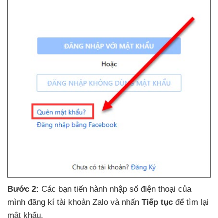
Bước 2:
Các bạn tiến hành nhập số điện thoại
của
mình đăng kí tài khoản Zalo
và nhấn
Tiếp tục
để tìm lại
mật khẩu.