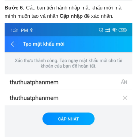
Bước 6:
Các bạn tiến hành nhập mật khẩu mới
mà
mình muốn tạo
và nhấn
Cập nhập
để xác nhận.