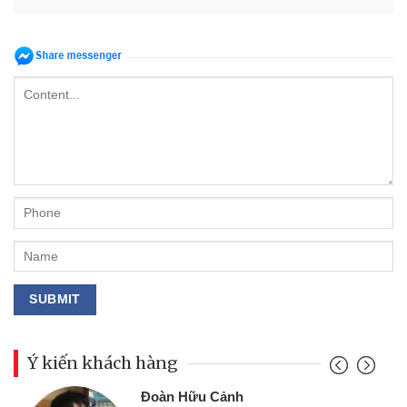
Ý kiến khách hàng
Đoàn Hữu Cảnh