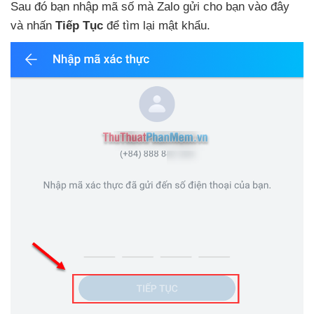
Sau đó bạn nhập mã số
mà Zalo gửi cho bạn vào đây
và nhấn
Tiếp Tục
để tìm lại mật khẩu.