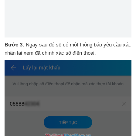
Bước 3:
Ngay sau đó
sẽ có một thông báo yêu cầu xác
nhận lại xem
đã chính xác số điện thoại.