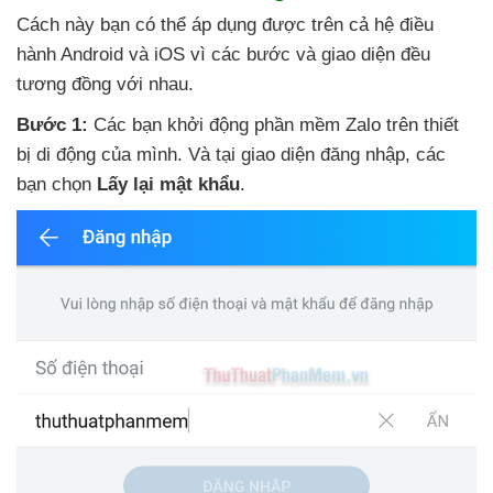
Cách này bạn
có thể áp dụng
được trên cả hệ điều
hành Android
và iOS vì
các bước
và giao diện đều
tương đồng
với nhau.
Bước 1:
Các bạn khởi động phần mềm Zalo trên thiết
bị di động
của mình
. Và tại giao diện đăng nhập
,
các
bạn chọn
Lấy lại mật khẩu
.