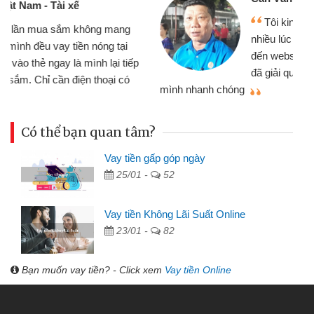
Tôi kinh doanh buôn bán nhỏ lẻ
nhiều lúc cần vốn nhập hàng, nhờ biết
đến website qua bạn bè giới thiệu tôi
đã giải quyết được công việc của
mình nhanh chóng
th
Có thể bạn quan tâm?
Vay tiền gấp góp ngày
25/01 -
52
Vay tiền Không Lãi Suất Online
23/01 -
82
Bạn muốn vay tiền? - Click xem
Vay tiền Online