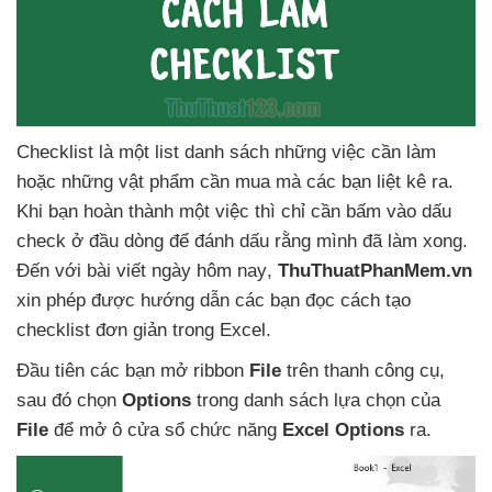
Checklist là một list danh sách
những việc cần làm
hoặc
những vật phẩm cần mua
mà
các bạn liệt kê ra
.
Khi bạn hoàn thành một việc
thì chỉ cần bấm vào dấu
check ở đầu dòng
để đánh dấu rằng mình
đã làm xong
.
Đến
với bài viết ngày hôm nay
,
ThuThuatPhanMem.vn
xin phép
được hướng dẫn
các bạn đọc cách tạo
checklist đơn giản trong Excel.
Đầu tiên
các bạn mở ribbon
File
trên thanh công cụ
,
sau đó chọn
Options
trong danh sách lựa chọn
của
File
để mở ô cửa sổ chức năng
Excel Options
ra.