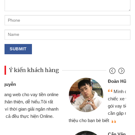
Ý kiến khách hàng
Đoàn Hữu Cảnh
Mình cần tiền gấp nên định cầm cố
chiếc xe wave nhưng thật may đã có
gói vay tiền bằng CMND online không
cần gặp mặt nên rất tiện lợi, sẽ giới
thiệu cho bạn bè biết
qu
Cấn Văn Lực - Tạp hóa