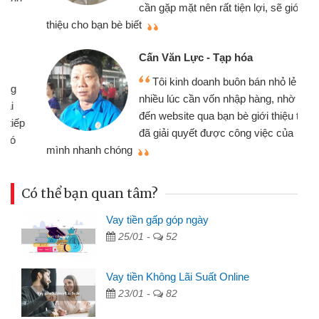
cần gặp mặt nên rất tiện lợi, sẽ giới
thiệu cho bạn bè biết
qu
Cấn Văn Lực - Tạp hóa
Tôi kinh doanh buôn bán nhỏ lẻ
nhiều lúc cần vốn nhập hàng, nhờ biết
đến website qua bạn bè giới thiệu tôi
đã giải quyết được công việc của
mình nhanh chóng
th
Có thể bạn quan tâm?
Vay tiền gấp góp ngày
25/01 -
52
Vay tiền Không Lãi Suất Online
23/01 -
82