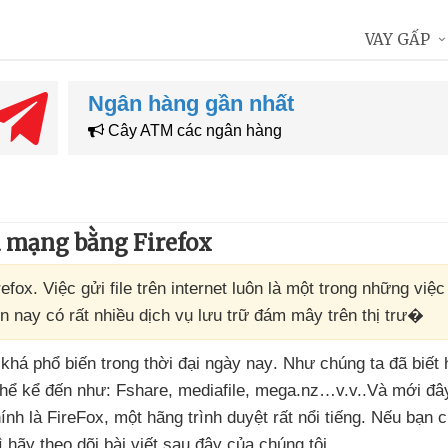
VAY GẤP
Ngân hàng gần nhất
Cây ATM các ngân hàng
ua mạng bằng Firefox
fox. Việc gửi file trên internet luôn là một trong những việ
ện nay có rất nhiều dịch vụ lưu trữ đám mây trên thị trư�
c
khá phổ biến trong thời đại ngày nay
. Như chúng ta
đã biết
thể kể đến như: Fshare
, mediafile
, mega.nz…v.v..Và mới đâ
ính là FireFox
, một hãng trình duyệt
rất nổi tiếng
.
Nếu bạn c
ì hãy theo dõi bài viết
sau đây
của chúng tôi.