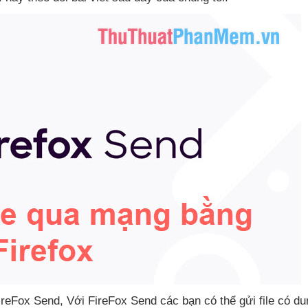
FireFox Send
, Với FireFox Send
các bạn
có thể gửi file có d