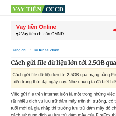
Vay tiền Online
Vay tiền chỉ cần CMND
Trang chủ
Tin tức tài chính
Cách gửi file dữ liệu lớn tới 2.5GB q
Cách gửi file dữ liệu lớn tới 2.5GB qua mạng bằng Fire
biến trong thời đại ngày nay. Như chúng ta đã biết hi
Việc gửi file trên internet luôn là một trong
những việ
rất nhiều dịch vụ lưu trữ đám mây trên thị trường
,
có 
tuổi mới
đã gia nhập thị trường lưu trữ đám mây đó ch
cách sử dụng dịch vụ lưu trữ đám mây
của FireFox
th