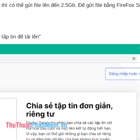
d
thì
có thể gửi file
lên đến 2.5Gb
. Để gửi file bằng FireFox 
 tập tin
để tải lên"