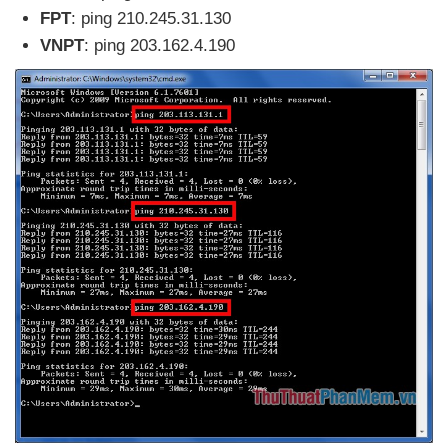
FPT
: ping 210.245.31.130
VNPT
: ping 203.162.4.190