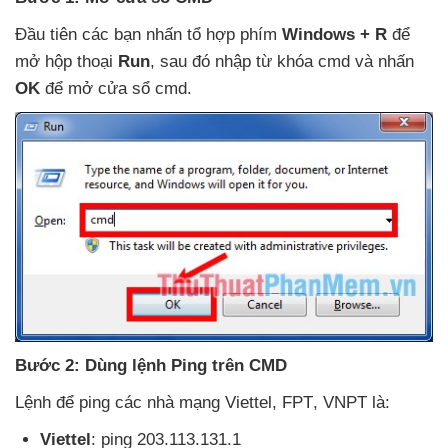
Đầu tiên
các bạn nhấn tổ hợp phím
Windows + R
để
mở hộp thoại
Run
,
sau đó nhập từ khóa cmd
và nhấn
OK
để mở cửa sổ cmd.
Bước 2: Dùng lệnh Ping trên CMD
Lệnh
để ping
các nhà mạng Viettel
, FPT
, VNPT là:
Viettel
: ping 203.113.131.1