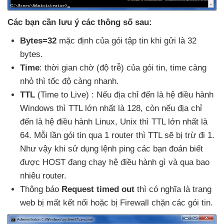
Các bạn cần lưu ý
các thông số sau:
Bytes=32
mặc định
của gói tập tin khi gửi là 32
bytes.
Time
: thời gian chờ (độ trễ)
của gói tin
, time càng
nhỏ
thì tốc độ càng nhanh.
TTL
(Time to Live) :
Nếu địa chỉ đến là hệ điều hành
Windows
thì TTL lớn nhất là 128
, còn
nếu địa chỉ
đến là hệ điều hành Linux
, Unix
thì TTL lớn nhất là
64
. Mỗi lần gói tin qua 1 router
thì TTL
sẽ bị trừ đi 1
.
Như vậy khi sử dụng lệnh ping
các bạn đoán biết
được HOST đang chạy hệ điều hành gì
và qua bao
nhiêu router.
Thông báo
Request timed out
thì có nghĩa là trang
web bị mất kết nối
hoặc bị Firewall chặn
các gói tin.