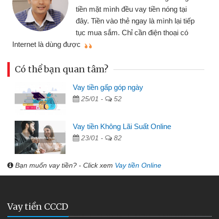
nhiều lúc cần vốn nhập hàng, nhờ biết
i
đến website qua bạn bè giới thiệu tôi
iếp
đã giải quyết được công việc của
ó
mình nhanh chóng
Có thể bạn quan tâm?
Vay tiền gấp góp ngày
25/01 -
52
Vay tiền Không Lãi Suất Online
23/01 -
82
Bạn muốn vay tiền? - Click xem
Vay tiền Online
Vay tiền CCCD