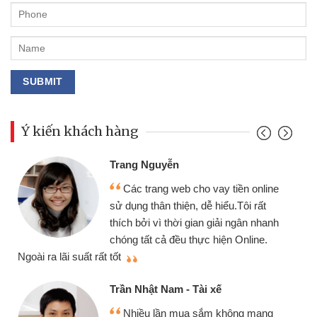
Ý kiến khách hàng
Đoàn Hữu Cảnh
Mình cần tiền gấp nên định cầm cố
ine
chiếc xe wave nhưng thật may đã có
gói vay tiền bằng CMND online không
anh
cần gặp mặt nên rất tiện lợi, sẽ giới
thiệu cho bạn bè biết
Cấn Văn Lực - Tạp hóa
Tôi kinh doanh buôn bán nhỏ lẻ
g