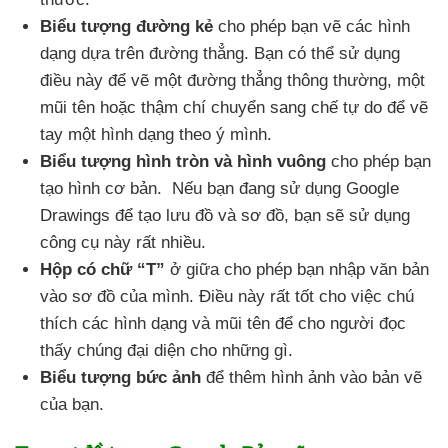
Biểu tượng đường kẻ
cho phép bạn vẽ
các hình
dạng dựa trên đường thẳng. Bạn
có thể sử dụng
điều này
để vẽ một đường thẳng thông thường
, một
mũi tên
hoặc thậm chí chuyển sang chế tự do
để vẽ
tay một hình dạng theo ý mình.
Biểu tượng hình tròn
và hình vuông
cho phép bạn
tạo hình cơ bản.
Nếu bạn đang sử dụng Google
Drawings
để tạo lưu đồ
và sơ đồ
, bạn
sẽ sử dụng
công cụ này
rất nhiều.
Hộp có chữ “T”
ở giữa cho phép bạn nhập văn bản
vào sơ đồ
của mình. Điều này
rất tốt cho việc chú
thích
các hình dạng
và mũi tên
để cho người đọc
thấy chúng đại diện cho
những gì.
Biểu tượng bức ảnh
để thêm hình ảnh vào bản vẽ
của bạn.