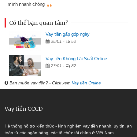
mình nhanh chóng
th
Có thể bạn quan tâm?
Vay tiền gấp góp ngày
25/01 -
52
Vay tiền Không Lãi Suất Online
23/01 -
82
Bạn muốn vay tiền? - Click xem
Vay tiền Online
Vay tiền CCCD
Hệ thống hỗ trợ kiến thức - kinh nghiệm vay tiền nhanh, uy tín, an
toàn từ các ngân hàng, các tổ chức tài chính ở Việt Nam.