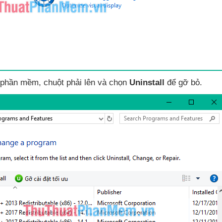
 phần mềm
, chuột phải lên
và chọn
Uninstall
để gỡ bỏ.