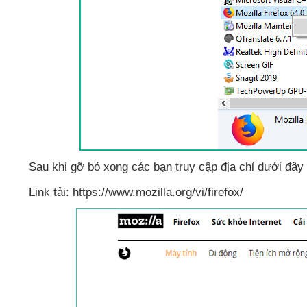
Sau khi gỡ bỏ xong
các bạn truy cập địa chỉ
dưới đây
Link tải: https://www.mozilla.org/vi/firefox/