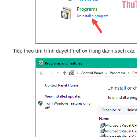
Tiếp theo tìm trình duyệt FireFox trong danh sách
các