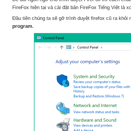
FireFox
hiện tại
và cài đặt bản FireFox Tiếng Việt là x
Đầu tiên chúng ta
sẽ gỡ trình duyệt firefox cũ ra khỏi
program.