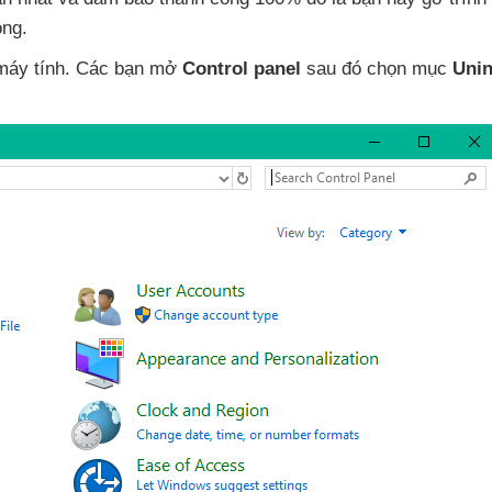
ong.
 máy tính
. Các bạn mở
Control panel
sau đó chọn mục
Unin