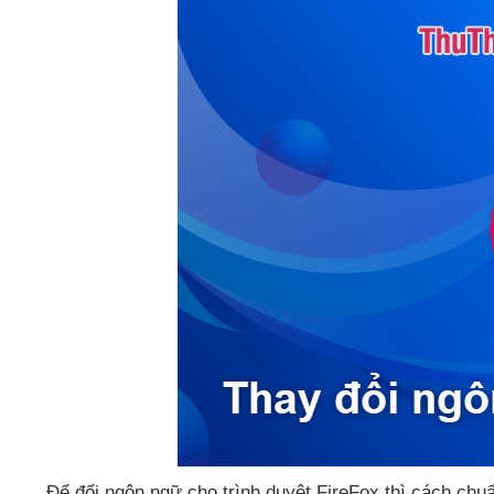
Để đổi ngôn ngữ cho trình duyệt FireFox
thì cách chu