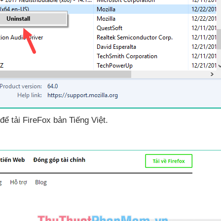
để tải FireFox bản Tiếng Việt.