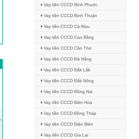
Vay tiền CCCD Bình Phước
Vay tiền CCCD Bình Thuận
Vay tiền CCCD Cà Mau
Vay tiền CCCD Cao Bằng
Vay tiền CCCD Cần Thơ
Vay tiền CCCD Đà Nẵng
Vay tiền CCCD Đắk Lắk
Vay tiền CCCD Đắk Nông
Vay tiền CCCD Đồng Nai
Vay tiền CCCD Biên Hòa
Vay tiền CCCD Đồng Tháp
Vay tiền CCCD Điện Biên
Vay tiền CCCD Gia Lai