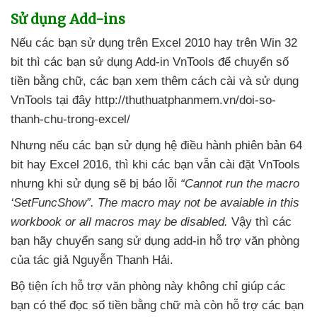
Sử dụng Add-ins
Nếu
các bạn sử dụng trên Excel 2010 hay trên Win 32
bit
thì
các bạn sử dụng Add-in VnTools
để chuyển số
tiền bằng chữ
,
các bạn xem thêm cách cài
và sử dụng
VnTools tại đây http://thuthuatphanmem.vn/doi-so-
thanh-chu-trong-excel/
Nhưng
nếu
các bạn sử dụng hệ điều hành phiên bản 64
bit hay Excel 2016
,
thì khi
các bạn
vẫn cài đặt VnTools
nhưng khi sử dụng
sẽ bị báo lỗi
“Cannot run the macro
‘SetFuncShow”
. The macro may not be avaiable in this
workbook or all macros may be disabled
.
Vậy
thì
các
bạn hãy chuyển sang sử dụng add-in hỗ trợ văn phòng
của tác giả Nguyễn Thanh Hải.
Bộ tiện ích hỗ trợ văn phòng này không chỉ giúp
các
bạn
có thể đọc số tiền bằng chữ
mà còn hỗ trợ
các bạn