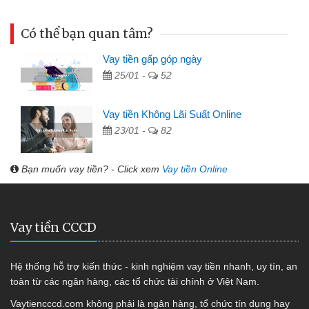
Có thể bạn quan tâm?
Vay tiền gấp góp ngày
25/01 -
52
Vay tiền Không Lãi Suất Online
23/01 -
82
Bạn muốn vay tiền? - Click xem
Vay tiền Online
Vay tiền CCCD
Hệ thống hỗ trợ kiến thức - kinh nghiệm vay tiền nhanh, uy tín, an
toàn từ các ngân hàng, các tổ chức tài chính ở Việt Nam.
Vaytiencccd.com không phải là ngân hàng, tổ chức tín dụng hay