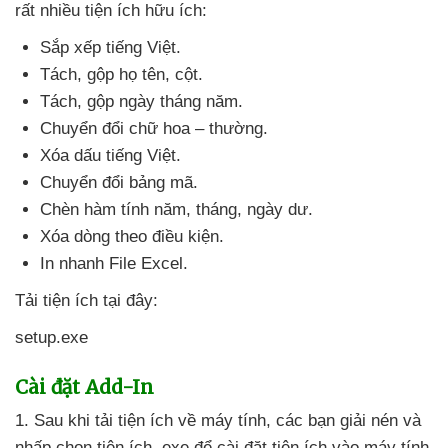
rất nhiều tiện ích hữu ích:
Sắp xếp tiếng Việt.
Tách
, gộp họ tên
, cột.
Tách
, gộp ngày tháng năm.
Chuyển đổi chữ hoa – thường.
Xóa dấu tiếng Việt.
Chuyển đổi bảng mã.
Chèn hàm tính năm
, tháng
, ngày dư.
Xóa dòng theo điều kiện.
In nhanh File Excel.
Tải tiện ích tại đây:
setup.exe
Cài đặt Add-In
1
. Sau khi tải tiện ích về máy tính
,
các bạn giải nén
và
nhấp chọn tiện ích .exe
để cài đặt tiện ích vào máy tính