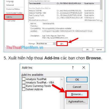
5
. Xuất hiện hộp thoại
Add-Ins
các bạn chọn
Browse
.