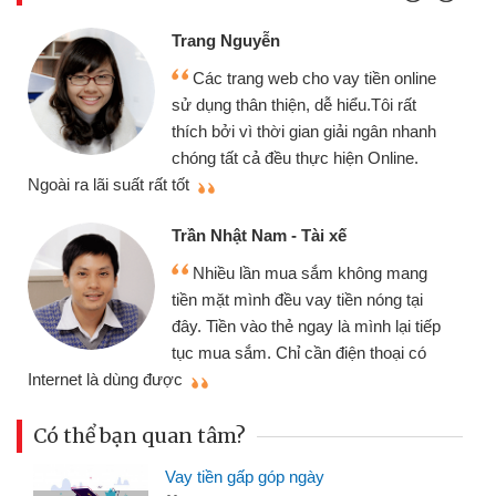
Đoàn Hữu Cảnh
Mình cần tiền gấp nên định cầm c
 online
chiếc xe wave nhưng thật may đã có
 rất
gói vay tiền bằng CMND online khôn
n nhanh
cần gặp mặt nên rất tiện lợi, sẽ giới
ine.
thiệu cho bạn bè biết
Cấn Văn Lực - Tạp hóa
Tôi kinh doanh buôn bán nhỏ lẻ
 mang
nhiều lúc cần vốn nhập hàng, nhờ biế
g tại
đến website qua bạn bè giới thiệu tôi
lại tiếp
đã giải quyết được công việc của
ại có
mình nhanh chóng
Có thể bạn quan tâm?
Vay tiền gấp góp ngày