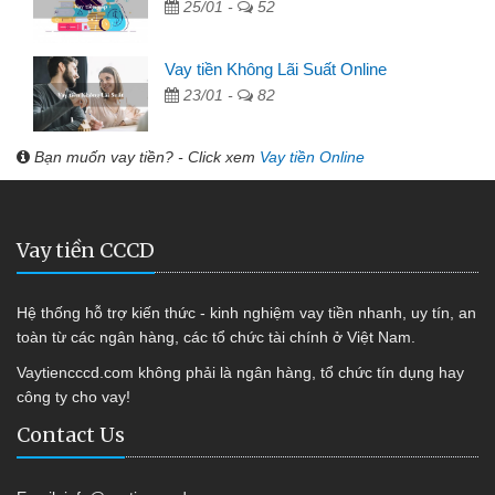
25/01 -
52
Vay tiền Không Lãi Suất Online
23/01 -
82
Bạn muốn vay tiền? - Click xem
Vay tiền Online
Vay tiền CCCD
Hệ thống hỗ trợ kiến thức - kinh nghiệm vay tiền nhanh, uy tín, an
toàn từ các ngân hàng, các tổ chức tài chính ở Việt Nam.
Vaytiencccd.com không phải là ngân hàng, tổ chức tín dụng hay
công ty cho vay!
Contact Us