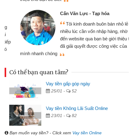
Cấn Văn Lực - Tạp hóa
Tôi kinh doanh buôn bán nhỏ lẻ
nhiều lúc cần vốn nhập hàng, nhờ biết
đến website qua bạn bè giới thiệu tôi
đã giải quyết được công việc của
mình nhanh chóng
th
Có thể bạn quan tâm?
Vay tiền gấp góp ngày
25/01 -
52
Vay tiền Không Lãi Suất Online
23/01 -
82
Bạn muốn vay tiền? - Click xem
Vay tiền Online