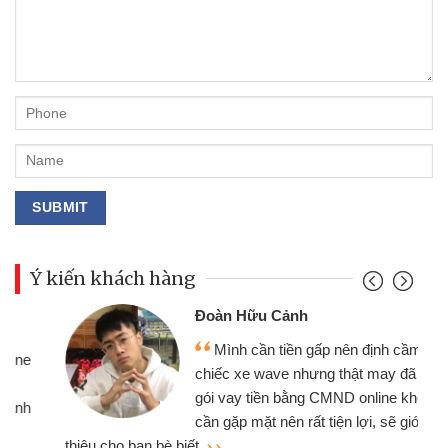
Ý kiến khách hàng
Đoàn Hữu Cảnh
Mình cần tiền gấp nên định cầm cố
chiếc xe wave nhưng thật may đã có
gói vay tiền bằng CMND online không
cần gặp mặt nên rất tiện lợi, sẽ giới
thiệu cho bạn bè biết
qu