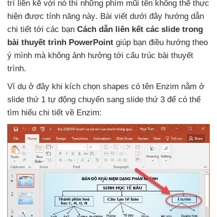
trí liền kề
với nó
thì
những phím mũi tên không thể thực
hiện
được tính năng này
. Bài viết
dưới đây hướng dẫn
chi tiết tới
các bạn
Cách dẫn liên kết
các slide trong
bài thuyết trình PowerPoint
giúp bạn điều hướng theo
ý mình
mà không ảnh hưởng tới cấu trúc bài thuyết
trình.
Ví dụ ở đây khi kích chọn shapes có tên Enzim nằm ở
slide thứ 1 tự động chuyển sang slide thứ 3
để
có thể
tìm hiểu chi tiết về Enzim: