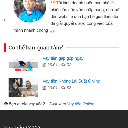
Tôi kinh doanh buôn bán nhỏ lẻ
nhiều lúc cần vốn nhập hàng, nhờ biết
đến website qua bạn bè giới thiệu tôi
đã giải quyết được công việc của
mình nhanh chóng
th
Có thể bạn quan tâm?
Vay tiền gấp góp ngày
25/01 -
52
Vay tiền Không Lãi Suất Online
23/01 -
82
Bạn muốn vay tiền? - Click xem
Vay tiền Online
Vay tiền CCCD