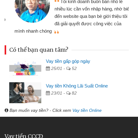
Tôi kinh doanh buôn bán nhỏ lẻ
nhiều lúc cần vốn nhập hàng, nhờ biết
đến website qua bạn bè giới thiệu tôi
đã giải quyết được công việc của
mình nhanh chóng
th
Có thể bạn quan tâm?
Vay tiền gấp góp ngày
25/01 -
52
Vay tiền Không Lãi Suất Online
23/01 -
82
Bạn muốn vay tiền? - Click xem
Vay tiền Online
Vay tiền CCCD