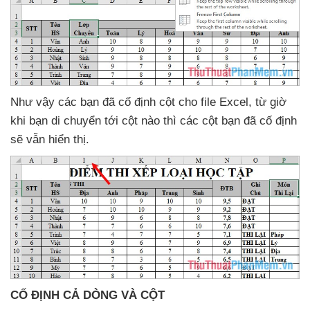
Như vậy
các bạn
đã cố định cột cho file Excel
, từ giờ
khi bạn di chuyển tới cột nào
thì
các cột bạn
đã cố định
sẽ
vẫn hiển thị.
CỐ ĐỊNH CẢ DÒNG VÀ CỘT