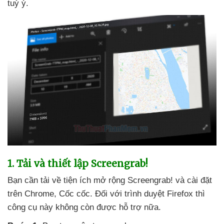
tuỳ ý.
1
. Tải
và thiết lập Screengrab!
Bạn cần tải về tiện ích mở rộng Screengrab!
và cài đặt
trên Chrome
, Cốc cốc
. Đối
với trình duyệt Firefox
thì
công cụ này không còn
được hỗ trợ nữa.