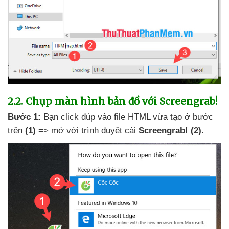
2.2
. Chụp màn hình bản đồ
với Screengrab!
Bước 1:
Bạn click đúp vào file HTML vừa tạo ở bước
trên
(1)
=> mở
với trình duyệt cài
Screengrab!
(2)
.