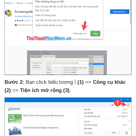
Bước 2:
Bạn click biểu tượng
⁝
(1)
=>
Công cụ khác
(2)
=>
Tiện ích mở rộng
(3)
.