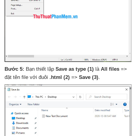
Bước 5:
Bạn thiết lập
Save as type
(1)
là
All files
=>
đặt tên file
với đuôi
.html
(2)
=>
Save
(3)
.