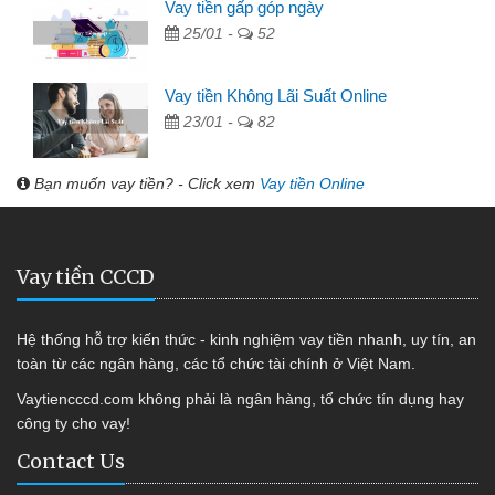
Vay tiền gấp góp ngày
25/01 -
52
Vay tiền Không Lãi Suất Online
23/01 -
82
Bạn muốn vay tiền? - Click xem
Vay tiền Online
Vay tiền CCCD
Hệ thống hỗ trợ kiến thức - kinh nghiệm vay tiền nhanh, uy tín, an
toàn từ các ngân hàng, các tổ chức tài chính ở Việt Nam.
Vaytiencccd.com không phải là ngân hàng, tổ chức tín dụng hay
công ty cho vay!
Contact Us