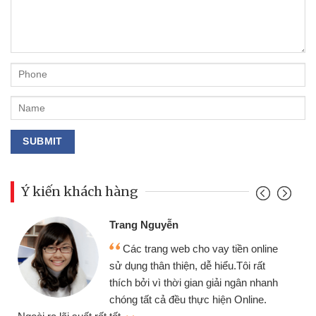
Ý kiến khách hàng
Đoàn Hữu Cảnh
Mình cần tiền gấp nên định cầm
ền online
chiếc xe wave nhưng thật may đã 
ôi rất
gói vay tiền bằng CMND online kh
gân nhanh
cần gặp mặt nên rất tiện lợi, sẽ giớ
nline.
thiệu cho bạn bè biết