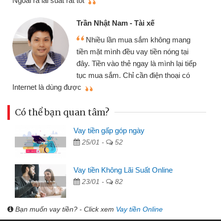
Cấn Văn Lực - Tạp hóa
Tôi kinh doanh buôn bán nhỏ lẻ
ng mang
nhiều lúc cần vốn nhập hàng, nhờ b
óng tại
đến website qua bạn bè giới thiệu t
h lại tiếp
đã giải quyết được công việc của
hoại có
mình nhanh chóng
Có thể bạn quan tâm?
Vay tiền gấp góp ngày
25/01 -
52
Vay tiền Không Lãi Suất Online
23/01 -
82
Bạn muốn vay tiền? - Click xem
Vay tiền Online