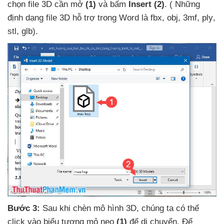
chọn file 3D cần mở
(1)
và bấm
Insert
(2)
. (
Những
định dạng file 3D hỗ trợ trong Word là fbx
, obj
, 3mf
, ply
,
stl
, glb).
Bước 3:
Sau khi chèn mô hình 3D
, chúng ta
có thể
click vào biểu tượng mỏ neo
(1)
để di chuyển
. Để