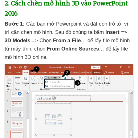
2
. Cách chèn mô hình 3D vào PowerPoint
2016
Bước 1:
Các bạn mở Powerpoint
và đặt con trỏ tới vị
trí cần chèn mô hình
. Sau đó chúng ta bấm
Insert
=>
3D Models
=> Chọn
From a File
…
để lấy file mô hình
từ máy tính
, chọn
From Online Sources
…
để lấy file
mô hình 3D online
.