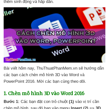
thêm sinh động
và hấp dẫn
.
Bài viết hôm nay
, ThuThuatPhanMem.vn
sẽ hướng dẫn
các bạn cách chèn mô hình 3D vào Word
và
PowerPoint 2016
. Mời
các bạn cùng theo dõi.
1
. Chèn mô hình 3D vào Word 2016
Bước 1:
Các bạn đặt con trỏ chuột
(1)
vào vị trí cần
chèn mô hình
,
sau đó bạn vào menu
Insert
(2)
=>
3D