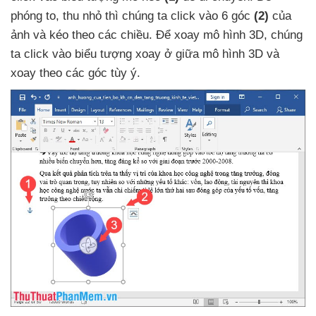
phóng to
, thu nhỏ
thì chúng ta click vào 6 góc
(2)
của
ảnh
và kéo theo
các chiều
. Để xoay mô hình 3D
, chúng
ta click vào biểu tượng xoay ở giữa mô hình 3D
và
xoay theo
các góc tùy ý
.