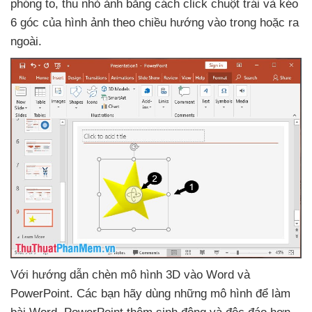
phóng to
, thu nhỏ ảnh bằng cách click chuột trái
và kéo
6 góc
của hình ảnh theo chiều hướng vào trong
hoặc ra
ngoài
.
Với hướng dẫn chèn mô hình 3D vào Word
và
PowerPoint
. Các bạn hãy dùng
những mô hình
để làm