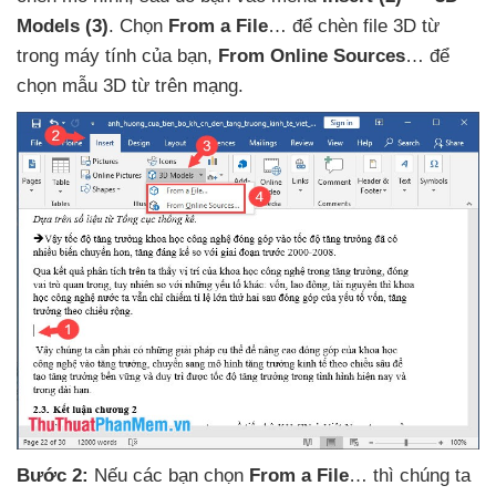
Models
(3)
. Chọn
From a File
…
để chèn file 3D từ
trong máy tính
của bạn
,
From Online Sources
…
để
chọn mẫu 3D từ trên mạng
.
Bước 2:
Nếu
các bạn chọn
From a File
…
thì chúng ta