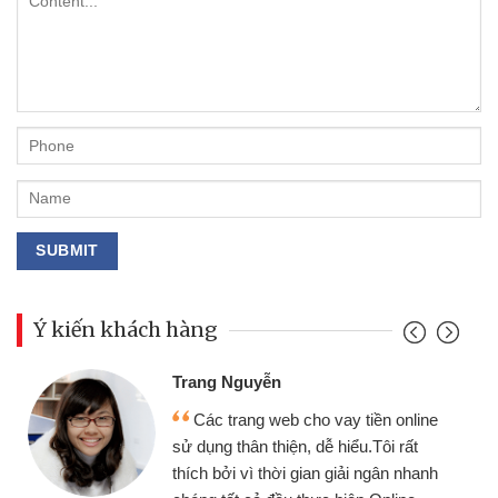
Ý kiến khách hàng
Đoàn Hữu Cảnh
Mình cần tiền gấp nên định cầm cố
chiếc xe wave nhưng thật may đã có
gói vay tiền bằng CMND online không
cần gặp mặt nên rất tiện lợi, sẽ giới