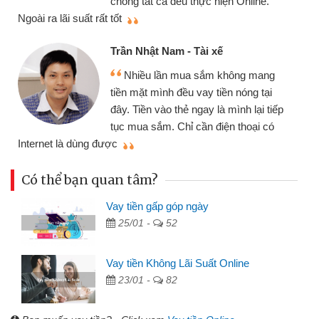
thiệu cho bạn bè biết
qu
Cấn Văn Lực - Tạp hóa
Tôi kinh doanh buôn bán nhỏ lẻ
nhiều lúc cần vốn nhập hàng, nhờ biết
đến website qua bạn bè giới thiệu tôi
đã giải quyết được công việc của
mình nhanh chóng
th
Có thể bạn quan tâm?
Vay tiền gấp góp ngày
25/01 -
52
Vay tiền Không Lãi Suất Online
23/01 -
82