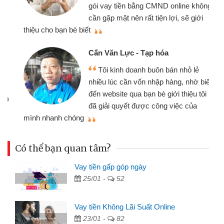
gói vay tiền bằng CMND online không
cần gặp mặt nên rất tiện lợi, sẽ giới
thiệu cho bạn bè biết
qu
Cấn Văn Lực - Tạp hóa
Tôi kinh doanh buôn bán nhỏ lẻ
nhiều lúc cần vốn nhập hàng, nhờ biết
đến website qua bạn bè giới thiệu tôi
đã giải quyết được công việc của
mình nhanh chóng
th
Có thể bạn quan tâm?
Vay tiền gấp góp ngày
25/01 -
52
Vay tiền Không Lãi Suất Online
23/01 -
82