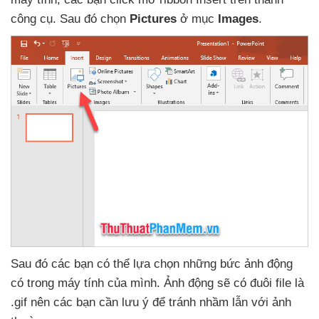
công cụ
. Sau đó chọn
Pictures
ở mục
Images
.
Sau đó
các bạn
có thể lựa chọn
những bức ảnh động
có trong máy tính
của mình
. Ảnh động
sẽ có đuôi file là
.gif nên
các bạn cần lưu ý
để tránh nhầm lẫn
với ảnh