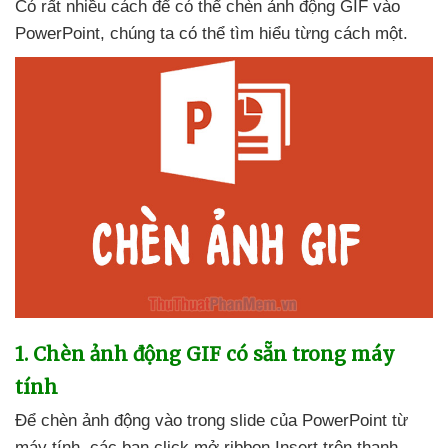
Có
rất nhiều cách
để
có thể chèn ảnh động GIF vào
PowerPoint
, chúng ta
có thể tìm hiểu từng cách một.
1
. Chèn ảnh động GIF có sẵn trong máy
tính
Để chèn ảnh động vào trong slide
của PowerPoint từ
máy tính
,
các bạn click mở ribbon Insert trên thanh