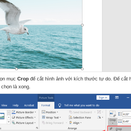
họn mục
Crop
để cắt hình ảnh
với kích thước tự do
. Để cắt 
 chọn là xong.