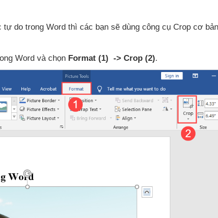
c tự do trong Word
thì
các bạn
sẽ dùng công cụ Crop cơ bả
trong Word
và chọn
Format
(1)
-> Crop
(2)
.