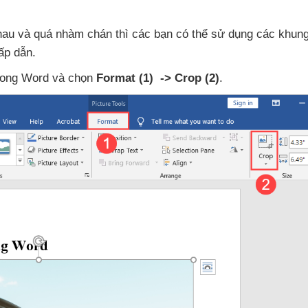
nhau
và
quá nhàm chán
thì
các bạn
có thể sử dụng
các khung
ấp dẫn.
trong Word
và chọn
Format
(1)
-> Crop
(2)
.