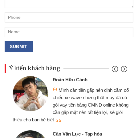
Ý kiến khách hàng
Đoàn Hữu Cảnh
Mình cần tiền gấp nên định cầm cố
chiếc xe wave nhưng thật may đã có
gói vay tiền bằng CMND online không
cần gặp mặt nên rất tiện lợi, sẽ giới
thiệu cho bạn bè biết
qu
Cấn Văn Lực - Tạp hóa