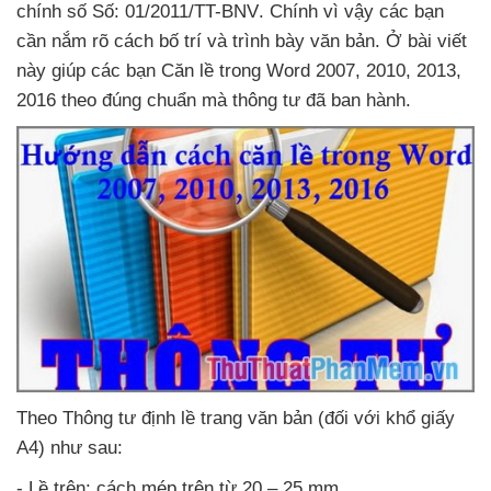
chính số Số: 01/2011/TT-BNV
. Chính vì vậy
các bạn
cần nắm rõ cách bố trí
và trình bày văn bản
. Ở bài viết
này giúp
các bạn Căn lề trong Word 2007
, 2010
, 2013
,
2016 theo đúng chuẩn
mà thông tư
đã ban hành.
Theo Thông tư định lề trang văn bản (đối
với khổ giấy
A4)
như sau:
- Lề trên: cách mép trên từ 20 – 25 mm