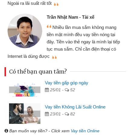
thi
Ngoài ra lãi suất rất tốt
Trần Nhật Nam - Tài xế
Nhiều lần mua sắm không mang
tiền mặt mình đều vay tiền nóng tại
đây. Tiền vào thẻ ngay là mình lại tiếp
tục mua sắm. Chỉ cần điện thoại có
mì
Internet là dùng được
Có thể bạn quan tâm?
Vay tiền gấp góp ngày
25/01 -
52
Vay tiền Không Lãi Suất Online
23/01 -
82
Bạn muốn vay tiền? - Click xem
Vay tiền Online