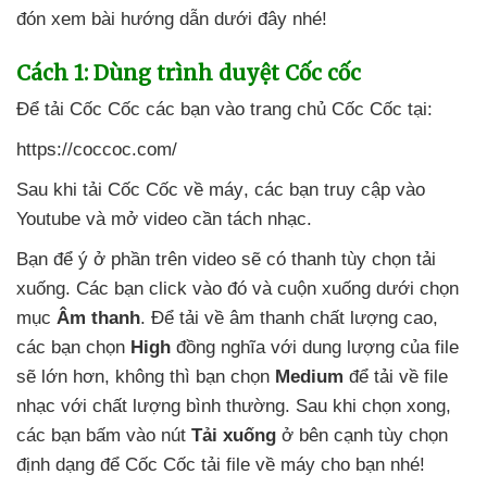
đón xem bài hướng dẫn
dưới đây
nhé!
Cách 1: Dùng trình duyệt Cốc cốc
Để tải Cốc Cốc
các bạn vào trang chủ Cốc Cốc tại:
https://coccoc.com/
Sau khi tải Cốc Cốc về máy
,
các bạn truy cập vào
Youtube
và mở video cần tách nhạc.
Bạn
để ý ở phần trên video
sẽ có thanh tùy chọn tải
xuống
. Các bạn click vào đó
và cuộn xuống dưới chọn
mục
Âm thanh
. Để tải về âm thanh chất lượng cao
,
các bạn chọn
High
đồng nghĩa
với dung lượng
của file
sẽ lớn hơn
, không
thì bạn chọn
Medium
để tải về file
nhạc
với chất lượng bình thường
. Sau khi chọn xong
,
các bạn bấm vào nút
Tải xuống
ở bên cạnh tùy chọn
định dạng
để Cốc Cốc tải file về máy cho bạn
nhé!