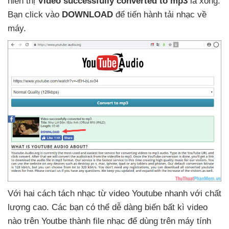
hiển thị
Video successfully converted to mp3
là xong
.
Bạn click vào
DOWNLOAD
để tiến hành tải nhạc về
máy.
Với hai cách tách nhạc từ video Youtube nhanh
với chất
lượng cao
. Các bạn
có thể dễ dàng biến bất kì video
nào trên Youtbe thành file nhạc
để dùng trên máy tính