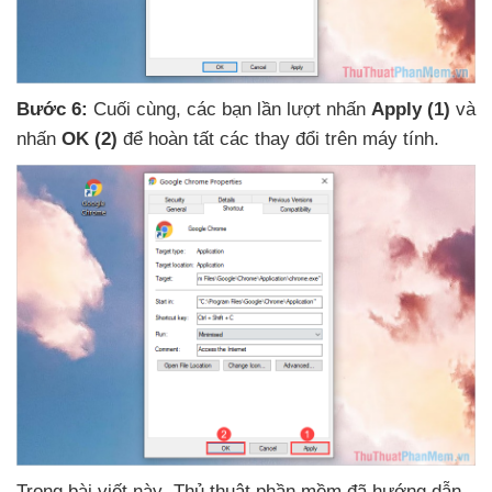
Bước 6:
Cuối cùng
,
các bạn lần lượt nhấn
Apply
(1)
và
nhấn
OK
(2)
để hoàn tất
các thay đổi trên máy tính.
Trong bài viết này
, Thủ thuật phần mềm
đã hướng dẫn