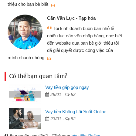
thiệu cho bạn bè biết
qu
Cấn Văn Lực - Tạp hóa
Tôi kinh doanh buôn bán nhỏ lẻ
nhiều lúc cần vốn nhập hàng, nhờ biết
đến website qua bạn bè giới thiệu tôi
đã giải quyết được công việc của
mình nhanh chóng
th
Có thể bạn quan tâm?
Vay tiền gấp góp ngày
25/01 -
52
Vay tiền Không Lãi Suất Online
23/01 -
82
Bạn muốn vay tiền? - Click xem
Vay tiền Online