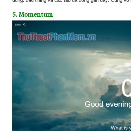
dụng
, dấu trang
và
các tab
đã đóng gần đây
. Cùng
với
5
. Momentum