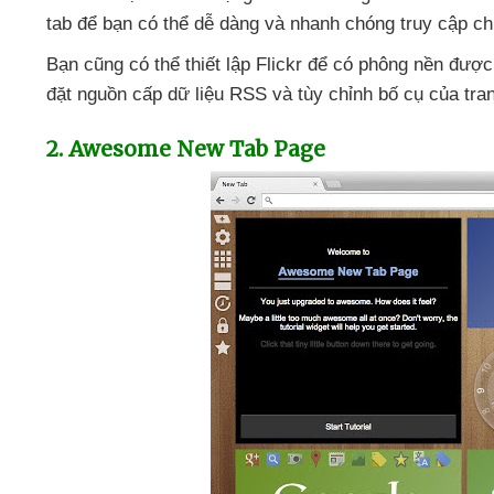
tab
để bạn
có thể dễ dàng
và nhanh chóng truy cập ch
Bạn
cũng
có thể thiết lập Flickr
để có phông nền
được
đặt nguồn cấp dữ liệu RSS
và tùy chỉnh bố cụ
của tra
2
. Awesome New Tab Page