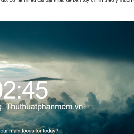
 đó
, có
rất nhiều cài đặt khác
để bạn tùy chỉnh theo ý muốn