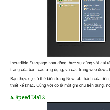
Incredible Startpage hoạt động thực sự đúng
với cái 
trang
của bạn
,
các ứng dụng
,
và
các trang web
được t
Bạn thực sự
có thể biến trang New tab thành
của
riên
thiết kế khác
. Cùng
với đó là một ghi chú tiện dụng
, n
4
. Speed Dial 2