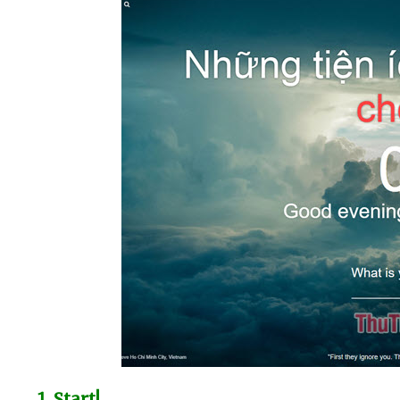
1
. Start!