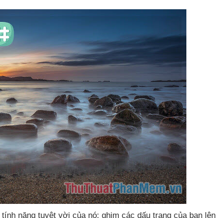
 tính năng tuyệt vời
của nó: ghim
các dấu trang
của bạn lên