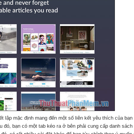
iết lập mặc định mang đến một số liên kết yêu thích
của bạn 
u đó
, bạn có một tab kéo ra ở bên phải cung cấp danh sách