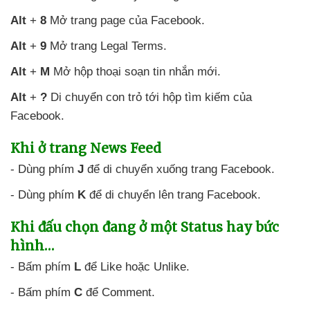
Alt
+
8
Mở trang page
của Facebook
.
Alt
+
9
Mở trang Legal Terms
.
Alt
+
M
Mở hộp thoại soạn tin nhắn mới
.
Alt
+
?
Di chuyển con trỏ tới hộp tìm kiếm
của
Facebook
.
Khi ở trang News Feed
- Dùng phím
J
để di chuyển xuống trang Facebook.
- Dùng phím
K
để di chuyển lên trang Facebook
.
Khi đấu chọn đang ở một Status hay bức
hình…
- Bấm phím
L
để Like
hoặc Unlike
.
- Bấm phím
C
để Comment
.