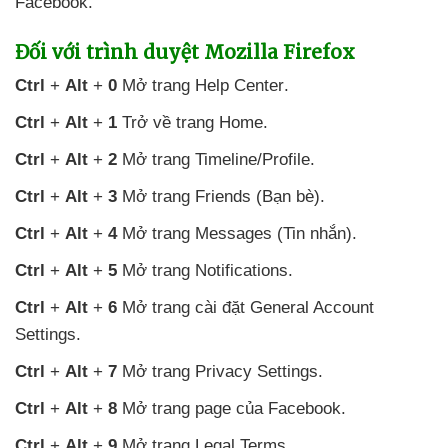
Facebook.
Đối
với trình duyệt Mozilla Firefox
Ctrl
+
Alt
+
0
Mở trang Help Center
.
Ctrl
+
Alt
+
1
Trở về trang Home
.
Ctrl
+
Alt
+
2
Mở trang Timeline/Profile
.
Ctrl
+
Alt
+
3
Mở trang Friends (Bạn bè)
.
Ctrl
+
Alt
+
4
Mở trang Messages (Tin nhắn)
.
Ctrl
+
Alt
+
5
Mở trang Notifications
.
Ctrl
+
Alt
+
6
Mở trang cài đặt General Account
Settings
.
Ctrl
+
Alt
+
7
Mở trang Privacy Settings
.
Ctrl
+
Alt
+
8
Mở trang page
của Facebook
.
Ctrl
+
Alt
+
9
Mở trang Legal Terms
.