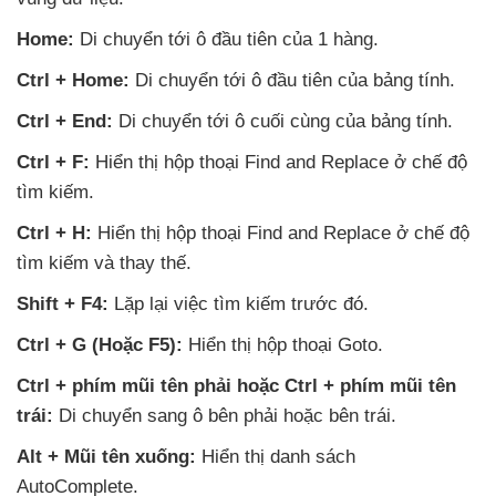
Home:
Di chuyển tới ô đầu tiên
của 1 hàng.
Ctrl + Home:
Di chuyển tới ô đầu tiên
của bảng tính.
Ctrl + End:
Di chuyển tới ô cuối cùng
của bảng tính.
Ctrl + F:
Hiển thị hộp thoại Find and Replace ở chế độ
tìm kiếm.
Ctrl + H:
Hiển thị hộp thoại Find and Replace ở chế độ
tìm kiếm
và thay thế.
Shift + F4:
Lặp lại việc tìm kiếm trước đó.
Ctrl + G (Hoặc F5):
Hiển thị hộp thoại Goto.
Ctrl + phím mũi tên phải
hoặc Ctrl + phím mũi tên
trái:
Di chuyển sang ô bên phải
hoặc bên trái.
Alt + Mũi tên xuống:
Hiển thị danh sách
AutoComplete.