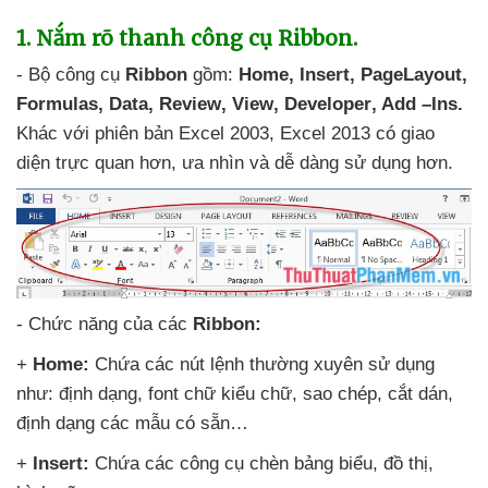
1
. Nắm rõ thanh công cụ Ribbon.
- Bộ công cụ
Ribbon
gồm:
Home
, Insert
, PageLayout
,
Formulas
, Data
, Review
, View
, Developer
, Add –Ins
.
Khác
với phiên bản Excel 2003
, Excel 2013 có giao
diện trực quan hơn
, ưa nhìn
và dễ dàng sử dụng hơn.
- Chức năng
của
các
Ribbon:
+
Home:
Chứa
các nút lệnh thường xuyên sử dụng
như: định dạng
, font chữ kiểu chữ
, sao chép
, cắt dán
,
định dạng
các mẫu có sẵn…
+
Insert:
Chứa
các công cụ chèn bảng biểu
, đồ thị
,