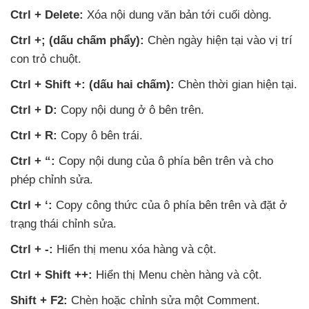
Ctrl + Delete:
Xóa nội dung văn bản tới cuối dòng.
Ctrl +; (dấu chấm phẩy):
Chèn ngày
hiện tại vào vị trí
con trỏ chuột.
Ctrl + Shift +: (dấu hai chấm):
Chèn thời gian
hiện tại.
Ctrl + D:
Copy nội dung ở ô bên trên.
Ctrl + R:
Copy ô bên trái.
Ctrl + “:
Copy nội dung
của ô phía bên trên
và cho
phép chỉnh sửa.
Ctrl + ‘:
Copy công thức
của ô phía bên trên
và đặt ở
trạng thái chỉnh sửa.
Ctrl + -:
Hiển thị menu xóa hàng
và cột.
Ctrl + Shift ++:
Hiển thị Menu chèn hàng
và cột.
Shift + F2:
Chèn
hoặc chỉnh sửa một Comment.