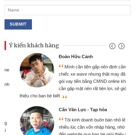
Ý kiến khách hàng
Đoàn Hữu Cảnh
Mình cần tiền gấp nên định cầm cố
chiếc xe wave nhưng thật may đã có
gói vay tiền bằng CMND online không
cần gặp mặt nên rất tiện lợi, sẽ giới
thiệu cho bạn bè biết
qu
Cấn Văn Lực - Tạp hóa
Tôi kinh doanh buôn bán nhỏ lẻ
nhiều lúc cần vốn nhập hàng, nhờ biết
đến website qua bạn bè giới thiệu tôi