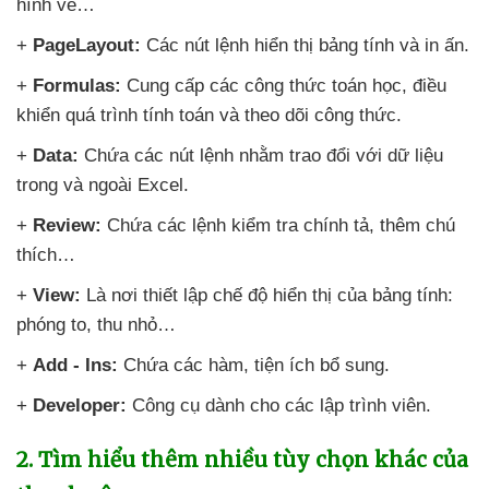
hình vẽ…
+
PageLayout:
Các nút lệnh hiển thị bảng tính
và in ấn.
+
Formulas:
Cung cấp
các công thức toán học
, điều
khiển
quá trình tính toán
và theo dõi công thức.
+
Data:
Chứa
các nút lệnh
nhằm trao đổi
với dữ liệu
trong
và ngoài Excel.
+
Review:
Chứa
các lệnh kiểm tra chính tả
, thêm chú
thích…
+
View:
Là nơi thiết lập chế độ hiển thị
của bảng tính:
phóng to
, thu nhỏ…
+
Add - Ins:
Chứa
các hàm
, tiện ích bổ sung.
+
Developer:
Công cụ dành cho
các lập trình viên.
2
. Tìm hiểu thêm nhiều tùy chọn khác
của