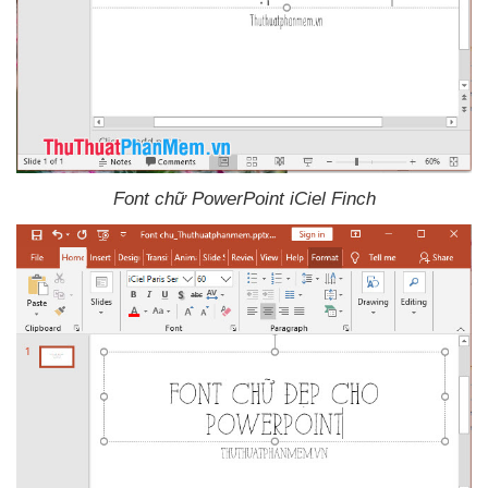
Font chữ PowerPoint iCiel Finch