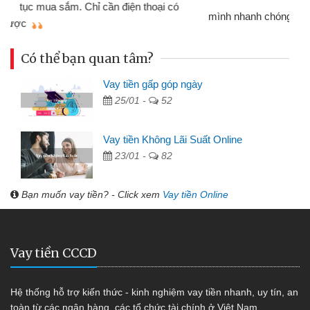
mình nhanh chóng
th
Có thể bạn quan tâm?
Vay tiền gấp góp ngày
25/01 -
52
Vay tiền Không Lãi Suất Online
23/01 -
82
Bạn muốn vay tiền? - Click xem
Vay tiền Online
Vay tiền CCCD
Hệ thống hỗ trợ kiến thức - kinh nghiệm vay tiền nhanh, uy tín, an
toàn từ các ngân hàng, các tổ chức tài chính ở Việt Nam.