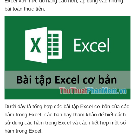
Excel
với mức độ nâng cao hơn
, áp dụng vào
những
bài toán thực tiễn.
Dưới đây là tổng hợp
các bài tập Excel cơ bản
của
các
hàm trong Excel
,
các bạn hãy tham khảo
để biết cách
sử dụng
các hàm trong Excel
và cách kết hợp một số
hàm trong Excel.