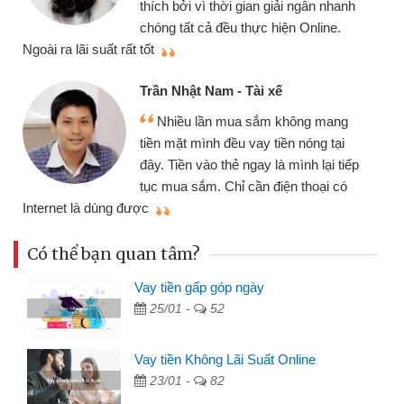
thích bởi vì thời gian giải ngân nhanh
chóng tất cả đều thực hiện Online.
thi
Ngoài ra lãi suất rất tốt
Trần Nhật Nam - Tài xế
Nhiều lần mua sắm không mang
tiền mặt mình đều vay tiền nóng tại
đây. Tiền vào thẻ ngay là mình lại tiếp
tục mua sắm. Chỉ cần điện thoại có
mì
Internet là dùng được
Có thể bạn quan tâm?
Vay tiền gấp góp ngày
25/01 -
52
Vay tiền Không Lãi Suất Online
23/01 -
82