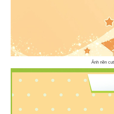
Ảnh nền cu