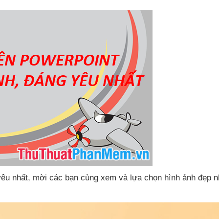
yêu nhất
, mời
các bạn cùng xem
và lựa chọn hình ảnh đẹp 