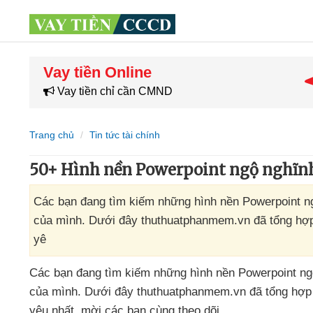
Vay tiền Online
Vay tiền chỉ cần CMND
Trang chủ
Tin tức tài chính
50+ Hình nền Powerpoint ngộ nghĩnh
Các bạn đang tìm kiếm những hình nền Powerpoint ngộ 
của mình. Dưới đây thuthuatphanmem.vn đã tổng hợp
yê
Các bạn đang tìm kiếm
những hình nền Powerpoint ng
của mình
. Dưới đây thuthuatphanmem.vn
đã tổng hợ
yêu nhất
, mời
các bạn cùng theo dõi.