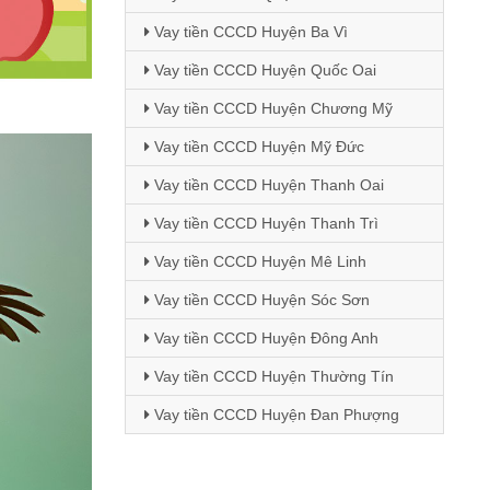
Vay tiền CCCD Huyện Ba Vì
Vay tiền CCCD Huyện Quốc Oai
Vay tiền CCCD Huyện Chương Mỹ
Vay tiền CCCD Huyện Mỹ Đức
Vay tiền CCCD Huyện Thanh Oai
Vay tiền CCCD Huyện Thanh Trì
Vay tiền CCCD Huyện Mê Linh
Vay tiền CCCD Huyện Sóc Sơn
Vay tiền CCCD Huyện Đông Anh
Vay tiền CCCD Huyện Thường Tín
Vay tiền CCCD Huyện Đan Phượng