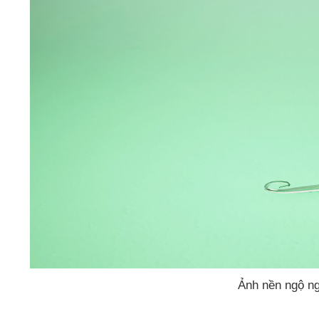
Ảnh nền ngộ n