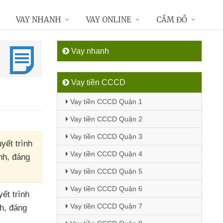
VAY NHANH
VAY ONLINE
CẦM ĐỒ
Vay nhanh
Vay tiền CCCD
Vay tiền CCCD Quận 1
Vay tiền CCCD Quận 2
Vay tiền CCCD Quận 3
yết trình
Vay tiền CCCD Quận 4
nh, đáng
Vay tiền CCCD Quận 5
Vay tiền CCCD Quận 6
yết trình
Vay tiền CCCD Quận 7
h
, đáng