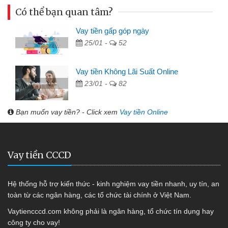
Có thể bạn quan tâm?
Vay tiền gấp góp ngày
25/01 -
52
Vay tiền Không Lãi Suất Online
23/01 -
82
Bạn muốn vay tiền? - Click xem
Vay tiền Online
Vay tiền CCCD
Hệ thống hỗ trợ kiến thức - kinh nghiệm vay tiền nhanh, uy tín, an
toàn từ các ngân hàng, các tổ chức tài chính ở Việt Nam.
Vaytiencccd.com không phải là ngân hàng, tổ chức tín dụng hay
công ty cho vay!