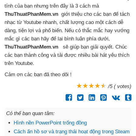
tính
của bạn
nhưng trên đây là 3 cách
mà
ThuThuatPhanMem.vn
giới thiệu cho
các bạn
để tách
nhạc từ Youtube nhanh
, chất lượng cao một cách dễ
dàng
, tiện lợi
và phổ biến
.
Nếu có thắc mắc hay vướng
mắc gì
các bạn hãy
để lại bình luận phía dưới
,
ThuThuatPhanMem.vn
sẽ giúp bạn giải quyết
. Chúc
các bạn thành công
và tải
được nhiều bài hát yêu thích
trên Youtube
.
Cảm ơn
các bạn
đã theo dõi !
/5 ( votes)
Có thể bạn quan tâm:
Hình nền PowerPoint trống đồng
Cách ẩn hồ sơ và trạng thái hoạt động trong Steam