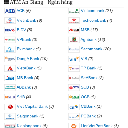
ATM An Giang - Ngân hàng
ACB
(6)
Vietcombank
(21)
VietinBank
(9)
Techcombank
(4)
BIDV
(8)
MSB
(17)
VPBank
(3)
Agribank
(16)
Eximbank
(5)
Sacombank
(20)
DongA Bank
(19)
VIB
(2)
VietABank
(5)
TP Bank
(1)
MB Bank
(4)
SeABank
(2)
ABBank
(3)
SCB
(3)
SHB
(4)
OCB
(5)
Viet Capital Bank
(3)
CBBank
(1)
Saigonbank
(1)
PGBank
(2)
Kienlongbank
(5)
LienVietPostBank
(3)