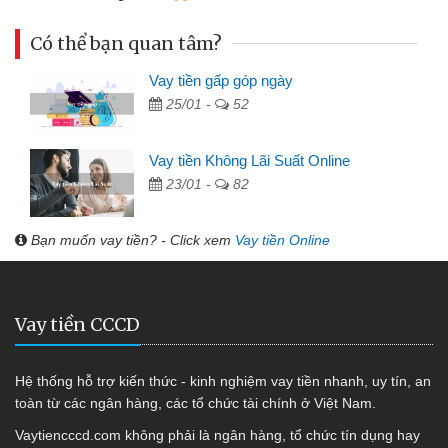
Có thể bạn quan tâm?
Vay tiền gấp góp ngày
25/01 -
52
Vay tiền Không Lãi Suất Online
23/01 -
82
Bạn muốn vay tiền? - Click xem
Vay tiền Online
Vay tiền CCCD
Hệ thống hỗ trợ kiến thức - kinh nghiệm vay tiền nhanh, uy tín, an
toàn từ các ngân hàng, các tổ chức tài chính ở Việt Nam.
Vaytiencccd.com không phải là ngân hàng, tổ chức tín dụng hay