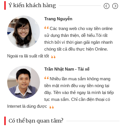
Ý kiến khách hàng
Đoàn Hữu Cảnh
yễn
Mình cần tiền 
g web cho vay tiền online
chiếc xe wave như
 thiện, dễ hiểu.Tôi rất
gói vay tiền bằng
 thời gian giải ngân nhanh
cần gặp mặt nên rất
ả đều thực hiện Online.
thiệu cho bạn bè biết
Cấn Văn Lực - Tạ
Nam - Tài xế
Tôi kinh doanh 
ần mua sắm không mang
nhiều lúc cần vốn 
nh đều vay tiền nóng tại
đến website qua bạn
o thẻ ngay là mình lại tiếp
đã giải quyết được
. Chỉ cần điện thoại có
mình nhanh chóng
Có thể bạn quan tâm?