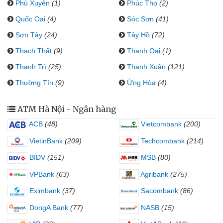
Phú Xuyên
(1)
Phúc Thọ
(2)
Quốc Oai
(4)
Sóc Sơn
(41)
Sơn Tây
(24)
Tây Hồ
(72)
Thạch Thất
(9)
Thanh Oai
(1)
Thanh Trì
(25)
Thanh Xuân
(121)
Thường Tín
(9)
Ứng Hòa
(4)
ATM Hà Nội - Ngân hàng
ACB
(48)
Vietcombank
(200)
VietinBank
(209)
Techcombank
(214)
BIDV
(151)
MSB
(80)
VPBank
(63)
Agribank
(275)
Eximbank
(37)
Sacombank
(86)
DongA Bank
(77)
NASB
(15)