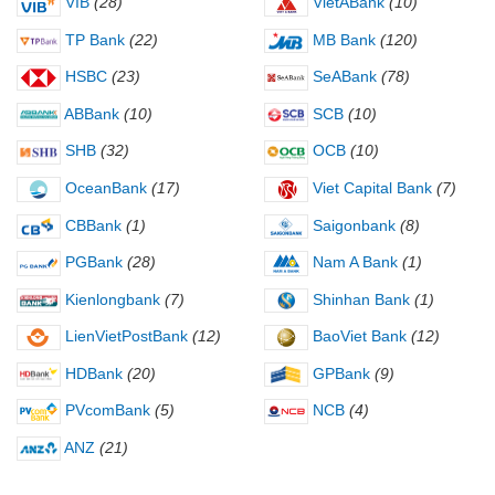
VIB
(28)
VietABank
(10)
TP Bank
(22)
MB Bank
(120)
HSBC
(23)
SeABank
(78)
ABBank
(10)
SCB
(10)
SHB
(32)
OCB
(10)
OceanBank
(17)
Viet Capital Bank
(7)
CBBank
(1)
Saigonbank
(8)
PGBank
(28)
Nam A Bank
(1)
Kienlongbank
(7)
Shinhan Bank
(1)
LienVietPostBank
(12)
BaoViet Bank
(12)
HDBank
(20)
GPBank
(9)
PVcomBank
(5)
NCB
(4)
ANZ
(21)