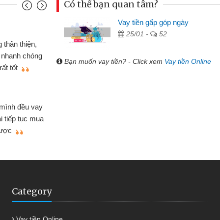
Có thể bạn quan tâm?
Vay tiền gấp góp ngày
Mai Lan
25/01 -
52
p nên định cầm cố chiếc xe wave
Tôi 
ó gói vay tiền bằng CMND online
sinh vi
Bạn muốn vay tiền? - Click xem
Vay tiền Online
 rất tiện lợi, sẽ giới thiệu cho bạn
thấy th
Lâm Mi
 hóa
Mất 
ôn bán nhỏ lẻ nhiều lúc cần vốn nhập
cần có 2
bsite qua bạn bè giới thiệu tôi đã giải
được th
ệc của mình nhanh chóng
Category
Vay tiền Online