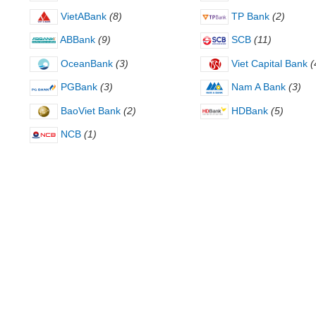
VietABank
(8)
TP Bank
(2)
ABBank
(9)
SCB
(11)
OceanBank
(3)
Viet Capital Bank
(
PGBank
(3)
Nam A Bank
(3)
BaoViet Bank
(2)
HDBank
(5)
NCB
(1)