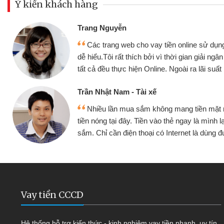
Ý kiến khách hàng
Đoàn Hữu Cảnh
Mình cần tiền gấ
ine sử dụng thân thiện,
nhưng thật may đã c
gian giải ngân nhanh chóng
không cần gặp mặt nên
ra lãi suất rất tốt
bè biết
Cấn Văn Lực - Tạp
g tiền mặt mình đều vay
Tôi kinh doanh bu
y là mình lại tiếp tục mua
hàng, nhờ biết đến we
et là dùng được
quyết được công vi
Vay tiền CCCD
Hệ thống hỗ trợ kiến thức - kinh nghiệm vay tiền nhanh, uy tín,