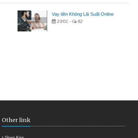
 - Sinh viên
Vay tiền Không Lãi Suất Online
23/01 -
82
biết đến thông qua quảng cáo trên facebook. Tôi là
ên nên cần đóng tiền nhà, sinh nhật bạn bè, mà đọc
ủ tục nhanh gọn nên tôi quyết định vay
nh Chánh
2 tuần các ngân hàng không ai cho vay. Trong khi
 triệu để giải quyết việc riêng, trong 1-2 ngày tôi trả
ôi. Cảm ơn đã giúp tôi kịp thời và nhanh chóng
Other link
Shop Kiss