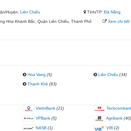
ận/Huyện:
Liên Chiểu
Tỉnh/TP:
Đà Nẵng
ng Hòa Khánh Bắc, Quận Liên Chiểu, Thành Phố
Xem chi tiết
Hòa Vang
(5)
Liên Chiểu
(34)
Thanh Khê
(83)
VietinBank
(21)
Techcomban
VPBank
(5)
Agribank
(40
NASB
(1)
VIB
(2)