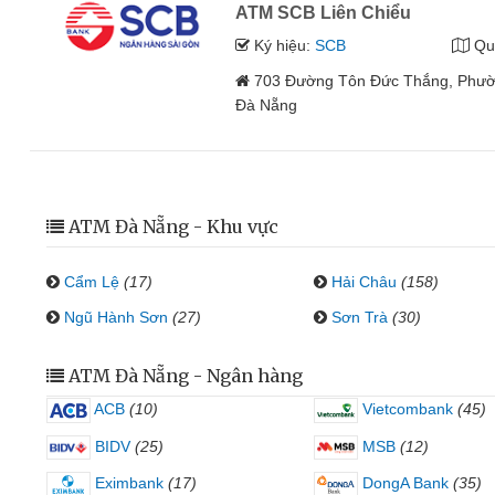
ATM SCB Liên Chiểu
Ký hiệu:
SCB
Qu
703 Đường Tôn Đức Thắng, Phườ
Đà Nẵng
ATM Đà Nẵng - Khu vực
Cẩm Lệ
(17)
Hải Châu
(158)
Ngũ Hành Sơn
(27)
Sơn Trà
(30)
ATM Đà Nẵng - Ngân hàng
ACB
(10)
Vietcombank
(45)
BIDV
(25)
MSB
(12)
Eximbank
(17)
DongA Bank
(35)