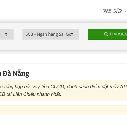
VAY GẤP
TÌM KIẾ
u Đà Nẵng
c tổng hợp bởi Vay tiền CCCD, danh sách điểm đặt máy A
CB tại Liên Chiểu nhanh nhất.