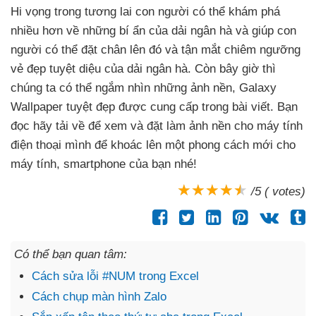
Hi vọng trong tương lai con người
có thể khám phá
nhiều hơn về
những bí ẩn
của dải ngân hà
và giúp con
người
có thể đặt chân lên đó
và tận mắt chiêm ngưỡng
vẻ đẹp tuyệt diệu
của dải ngân hà
. Còn
bây giờ
thì
chúng ta có thể ngắm nhìn
những ảnh nền
, Galaxy
Wallpaper tuyệt đẹp
được cung cấp trong bài viết
. Bạn
đọc hãy tải về
để xem
và đặt làm ảnh nền cho máy tính
điện thoại mình
để khoác lên một phong cách mới cho
máy tính
, smartphone
của bạn
nhé!
/5 ( votes)
Có thể bạn quan tâm:
Cách sửa lỗi #NUM trong Excel
Cách chụp màn hình Zalo