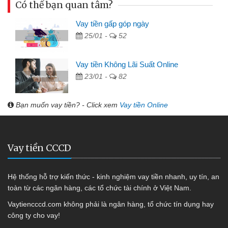
Có thể bạn quan tâm?
Vay tiền gấp góp ngày
25/01 -
52
Vay tiền Không Lãi Suất Online
23/01 -
82
Bạn muốn vay tiền? - Click xem
Vay tiền Online
Vay tiền CCCD
Hệ thống hỗ trợ kiến thức - kinh nghiệm vay tiền nhanh, uy tín, an
toàn từ các ngân hàng, các tổ chức tài chính ở Việt Nam.
Vaytiencccd.com không phải là ngân hàng, tổ chức tín dụng hay
công ty cho vay!