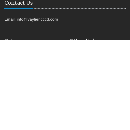
Contact Us
Email:
info@vaytiencccd.com
Category
Other link
Vay tiền Online
Shop Kiss
Vay tiền Không Lãi Suất
Vay tiền CCCD
Kiểm tra nợ xấu
Vay tiền Online
Liên hệ