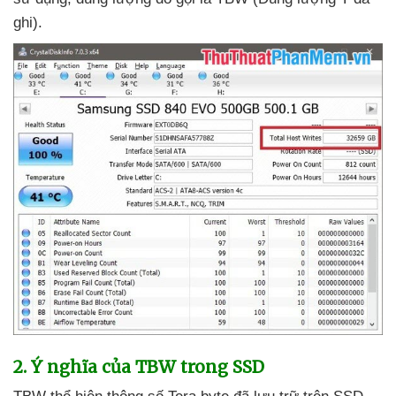
ghi).
2
. Ý nghĩa
của TBW trong SSD