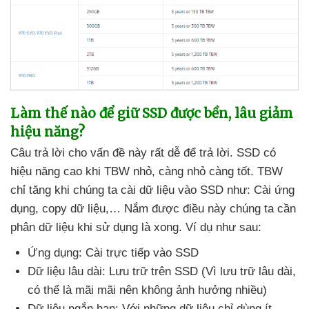
Làm thế nào
để giữ SSD
được bền
, lâu giảm
hiệu năng?
Câu trả lời cho vấn đề này
rất dễ
để trả lời
. SSD có
hiệu năng cao khi TBW nhỏ
, càng nhỏ càng tốt
. TBW
chỉ tăng khi chúng ta cài dữ liệu vào SSD như: Cài ứng
dụng
, copy dữ liệu,… Nắm
được điều này chúng ta cần
phân dữ liệu khi sử dụng là xong
. Ví dụ
như sau:
Ứng dụng: Cài trực tiếp vào SSD
Dữ liệu lâu dài: Lưu trữ trên SSD (Vì lưu trữ lâu dài
,
có thể là mãi mãi nên không ảnh hưởng nhiều)
Dữ liệu ngắn hạn: Với
những dữ liệu chỉ dùng ít