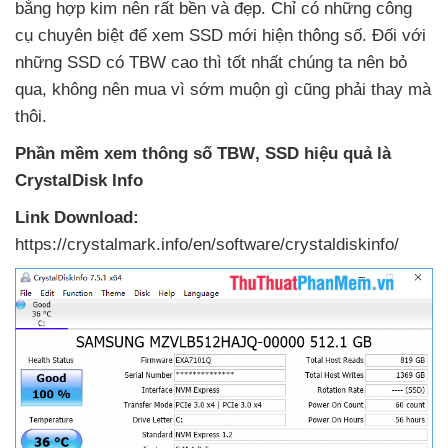
bằng hợp kim nên
rất bền
và đẹp
. Chỉ có
những công
cụ chuyên biệt
để xem SSD mới hiện thông số
. Đối
với
những SSD có TBW cao
thì tốt nhất chúng ta nên bỏ
qua
, không nên mua vì sớm muộn gì
cũng phải thay
mà
thôi.
Phần mềm xem thông số TBW
, SSD hiệu quả là
CrystalDisk Info
Link Download:
https://crystalmark.info/en/software/crystaldiskinfo/