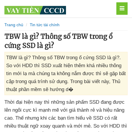
MEN
Trang chủ
Tin tức tài chính
TBW là gì? Thông số TBW trong ổ
cứng SSD là gì?
TBW là gì? Thông số TBW trong ổ cứng SSD là gì?.
So với HDD thì SSD xuất hiện thêm khá nhiều thông
tin mới lạ mà chúng ta không nắm được thì sẽ gặp bất
cập trong quá trình sử dụng. Trong bài viết này, Thủ
thuật phần mềm sẽ hướng d�
Thời đại
hiện nay
thì
những sản phẩm SSD đang
được
lên ngôi cực kì mạnh mẽ
với giá thành rẻ
và hiệu năng
cao
. Thế
nhưng khi
các bạn tìm hiểu về SSD có
rất
nhiều thuật ngữ xoay quanh
và mới mẻ
. So
với HDD
thì