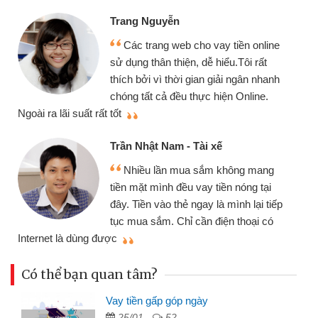
Trang Nguyễn
Các trang web cho vay tiền online
sử dụng thân thiện, dễ hiểu.Tôi rất
thích bởi vì thời gian giải ngân nhanh
chóng tất cả đều thực hiện Online.
thi
Ngoài ra lãi suất rất tốt
Trần Nhật Nam - Tài xế
Nhiều lần mua sắm không mang
tiền mặt mình đều vay tiền nóng tại
đây. Tiền vào thẻ ngay là mình lại tiếp
tục mua sắm. Chỉ cần điện thoại có
mì
Internet là dùng được
Có thể bạn quan tâm?
Vay tiền gấp góp ngày
25/01 -
52