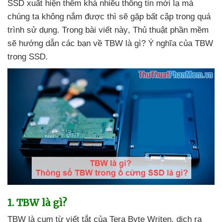
SSD xuất hiện thêm
khá nhiều thông tin mới lạ
mà
chúng ta không nắm
được
thì
sẽ gặp bất cập trong
quá
trình sử dụng
. Trong bài viết này
, Thủ thuật phần mềm
sẽ hướng dẫn
các bạn về TBW là gì
? Ý nghĩa
của TBW
trong SSD.
1
. TBW là gì?
TBW là cụm từ viết tắt
của Tera Byte Writen
, dịch ra