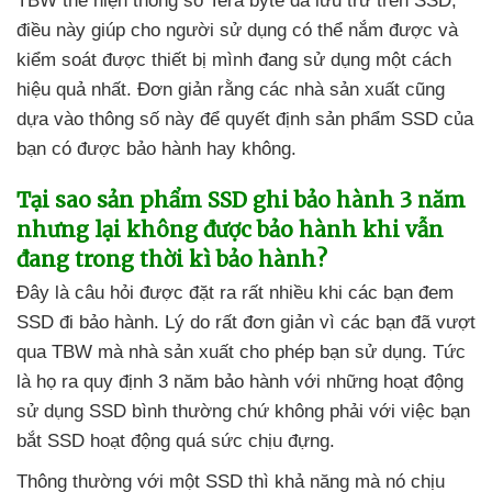
TBW thể hiện thông số Tera byte
đã lưu trữ trên SSD
,
điều này giúp cho người sử dụng
có thể nắm
được
và
kiểm soát
được thiết bị mình đang sử dụng một cách
hiệu quả nhất
. Đơn giản rằng
các nhà sản xuất
cũng
dựa vào thông số này
để quyết định sản phẩm SSD
của
bạn có
được bảo hành hay không.
Tại sao sản phẩm SSD ghi bảo hành 3 năm
nhưng lại không
được bảo hành khi
vẫn
đang trong thời kì bảo hành
?
Đây là câu hỏi
được đặt ra
rất nhiều khi
các bạn đem
SSD đi bảo hành
. Lý do
rất đơn giản vì
các bạn
đã vượt
qua TBW
mà nhà sản xuất cho phép bạn sử dụng
. Tức
là họ ra quy định 3 năm bảo hành
với
những hoạt động
sử dụng SSD bình thường chứ không phải
với việc bạn
bắt SSD hoạt động
quá sức chịu đựng.
Thông thường
với một SSD
thì khả năng
mà nó chịu