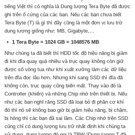
tiếng Việt
thì có nghĩa là Dung lượng Tera Byte
đã
được
ghi trên ổ cứng
của
các bạn
.
Nếu
các bạn chưa biết
Tera Byte (T) là gì
thì đây
cũng là một đơn vị lưu trữ
dung lượng giống như: MB
, Gigabyte,…
1 Tera Byte = 1024 GB = 1048576 MB
Như chúng ta
đã biết
thì HDD tốc độ hiệu năng bị giảm
đi khi đĩa quay
quá nhiều
và trục quay không còn giữ
được số vòng tua như khi xuất xưởng làm
các dữ liệu
trên đĩa đọc lâu hơn
. Nhưng khi sang SSD
thì đĩa
đã
không còn
, trục quay
cũng biến mất
. Thay vào đó là
Controller (khiển)
và
những Chip nhớ trên thiết bị
.
Nếu
như
các bạn nghĩ răng SSD
đã loại bỏ đi phần cơ khí
đó
thì nó
sẽ không bao giờ bị giảm hiệu năng
, bị chậm
,
bị hỏng
thì
các bạn
đã sai lầm
. Các Chip nhớ trên SSD
cũng chỉ có dung lượng lưu trữ nhất định khi chúng ta
sử dụng
, dung lượng đó gọi là TBW (Dung lượng T
đã